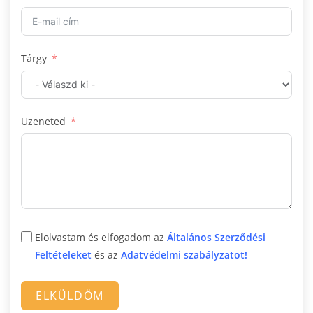
g
a
r
Tárgy
y
+
3
6
Üzeneted
Elolvastam és elfogadom az
Általános Szerződési
Feltételeket
és az
Adatvédelmi szabályzatot!
ELKÜLDÖM