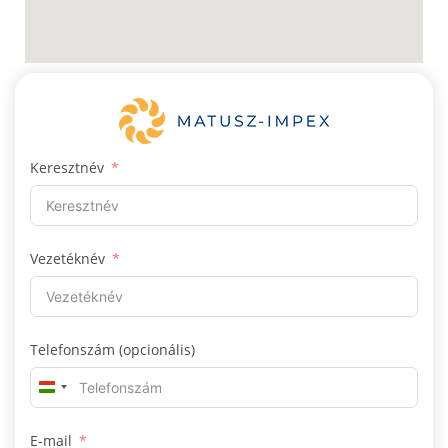
Keresztnév
Vezetéknév
Telefonszám (opcionális)
H
u
E-mail
n